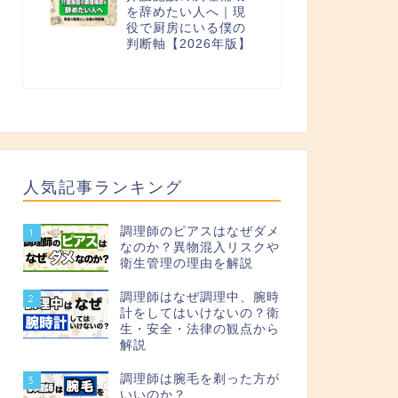
を辞めたい人へ｜現
役で厨房にいる僕の
判断軸【2026年版】
人気記事ランキング
調理師のピアスはなぜダメ
1
なのか？異物混入リスクや
衛生管理の理由を解説
調理師はなぜ調理中、腕時
2
計をしてはいけないの？衛
生・安全・法律の観点から
解説
調理師は腕毛を剃った方が
3
いいのか？