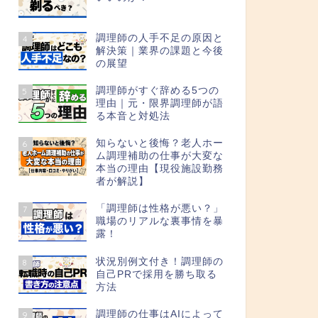
調理師の人手不足の原因と
4
解決策｜業界の課題と今後
の展望
調理師がすぐ辞める5つの
5
理由｜元・限界調理師が語
る本音と対処法
知らないと後悔？老人ホー
6
ム調理補助の仕事が大変な
本当の理由【現役施設勤務
者が解説】
「調理師は性格が悪い？」
7
職場のリアルな裏事情を暴
露！
状況別例文付き！調理師の
8
自己PRで採用を勝ち取る
方法
調理師の仕事はAIによって
9