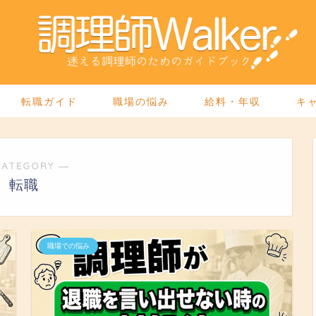
転職ガイド
職場の悩み
給料・年収
キ
CATEGORY ―
転職
職場での悩み