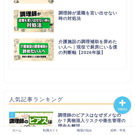
調理師が退職を言い出せない
時の対処法
ホーム
転職ガイド
介護施設の調理補助を辞めた
い人へ｜現役で厨房にいる僕
の判断軸【2026年版】
職場の悩み
給料・年収
人気記事ランキング
MENU
1
調理師のピアスはなぜダメなの
か？異物混入リスクや衛生管理の
理由を解説
ホーム
転職ガイド
職場の悩み
給料・年収