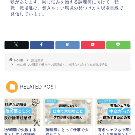
験があります。同じ悩みを抱える調理師に向けて、転
職、職場選び、働きやすい環境の見つけ方を現場目線で
発信しています。
HOME
調理業界
体に優しい職場で働きたい調理師へ｜無理なく続けられる職場特集
RELATED POST
調理業界
キャリアアップ
理師が転職で失敗する
調理師にとって仕事で大
有名シェフも中卒だ
つの落とし穴｜体験談
切なこと
た！？調理師として