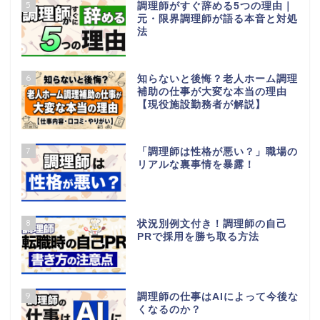
5
調理師がすぐ辞める5つの理由｜
元・限界調理師が語る本音と対処
法
6
知らないと後悔？老人ホーム調理
補助の仕事が大変な本当の理由
【現役施設勤務者が解説】
7
「調理師は性格が悪い？」職場の
リアルな裏事情を暴露！
8
状況別例文付き！調理師の自己
PRで採用を勝ち取る方法
9
調理師の仕事はAIによって今後な
くなるのか？