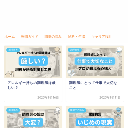
ホーム
転職ガイド
職場の悩み
給料・年収
キャリア設計
調理業界
調理業界
アレルギー持ちの調理師は厳
調理師にとって仕事で大切な
しい？
こと
2023年9月16日
2023年9月11日
調理業界
職場での悩み