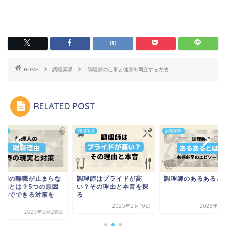
HOME
調理業界
調理師の仕事と健康を両立する方法
RELATED POST
業界
職場環境
調理業界
理師の離職が止まらな
調理師はプライドが高
調理師のあるあると
理由とは？5つの原因
い？その理由と本音を探
現場でできる対策を
る
.
2025年2月10日
2023年9
2025年5月28日