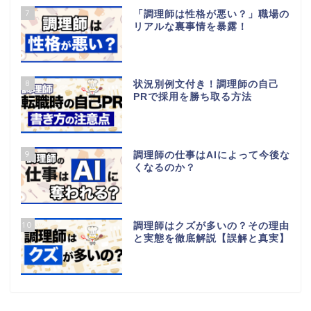
7
「調理師は性格が悪い？」職場の
リアルな裏事情を暴露！
8
状況別例文付き！調理師の自己
PRで採用を勝ち取る方法
9
調理師の仕事はAIによって今後な
くなるのか？
10
調理師はクズが多いの？その理由
と実態を徹底解説【誤解と真実】