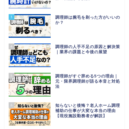
3
調理師は腕毛を剃った方がいいの
か？
4
調理師の人手不足の原因と解決策
｜業界の課題と今後の展望
5
調理師がすぐ辞める5つの理由｜
元・限界調理師が語る本音と対処
法
6
知らないと後悔？老人ホーム調理
補助の仕事が大変な本当の理由
【現役施設勤務者が解説】