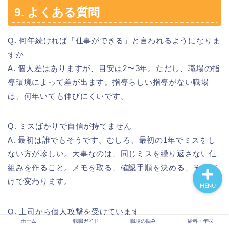
9. よくある質問
ホーム
Q. 何年続ければ「仕事ができる」と言われるようになりま
すか
A. 個人差はありますが、目安は2〜3年。ただし、職場の指
転職ガイド
導環境によって差が出ます。指導らしい指導がない職場
は、何年いても伸びにくいです。
職場の悩み
Q. ミスばかりで自信が持てません
給料・年収
A. 最初は誰でもそうです。むしろ、最初の1年でミスをし
ない方が珍しい。大事なのは、同じミスを繰り返さない仕
組みを作ること。メモを取る、確認手順を決める、それだ
けで変わります。
MENU
Q. 上司から個人攻撃を受けています
ホーム
転職ガイド
職場の悩み
給料・年収
A. 指導と人格否定は別物です。後者が日常化している職場