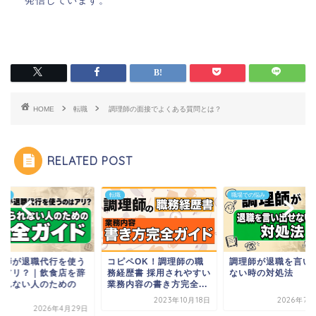
発信しています。
HOME
転職
調理師の面接でよくある質問とは？
RELATED POST
環境
転職
職場での悩み
理師が退職代行を使う
コピペOK！調理師の職
調理師が退職を言い
はアリ？｜飲食店を辞
務経歴書 採用されやすい
ない時の対処法
られない人のための
業務内容の書き方完全...
.
2023年10月18日
2026年7月
2026年4月29日