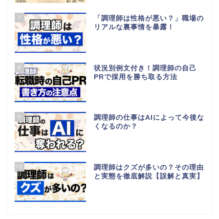
7
「調理師は性格が悪い？」職場の
リアルな裏事情を暴露！
8
状況別例文付き！調理師の自己
PRで採用を勝ち取る方法
9
調理師の仕事はAIによって今後な
くなるのか？
10
調理師はクズが多いの？その理由
と実態を徹底解説【誤解と真実】