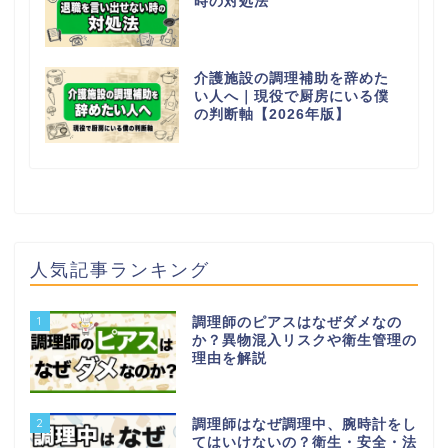
時の対処法
介護施設の調理補助を辞めた
い人へ｜現役で厨房にいる僕
の判断軸【2026年版】
人気記事ランキング
1
調理師のピアスはなぜダメなの
か？異物混入リスクや衛生管理の
理由を解説
2
調理師はなぜ調理中、腕時計をし
てはいけないの？衛生・安全・法