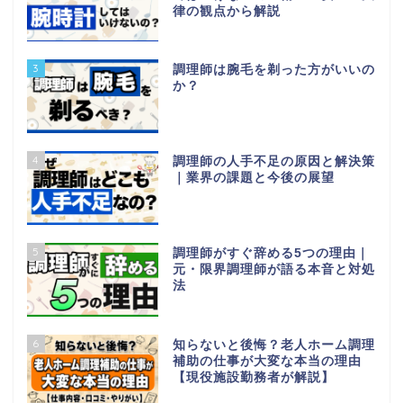
律の観点から解説
3
調理師は腕毛を剃った方がいいの
か？
4
調理師の人手不足の原因と解決策
｜業界の課題と今後の展望
5
調理師がすぐ辞める5つの理由｜
元・限界調理師が語る本音と対処
法
6
知らないと後悔？老人ホーム調理
補助の仕事が大変な本当の理由
【現役施設勤務者が解説】