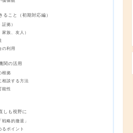
い価値観
きること（初期対応編）
・証拠）
僚、家族、友人）
性
合の利用
機関の活用
の根拠
局に相談する方法
可能性
直しも視野に
く「戦略的撤退」
めるポイント