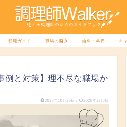
転職ガイド
職場の悩み
給料・年収
キ
事例と対策】理不尽な職場か
2023年10月29日
/
2026年2月3日