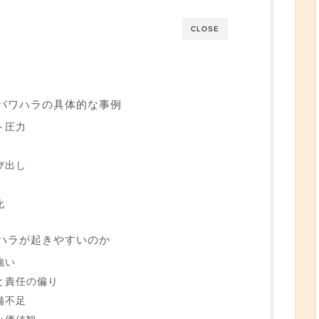
CLOSE
パワハラの具体的な事例
ト圧力
び出し
化
ハラが起きやすいのか
強い
と責任の偏り
備不足