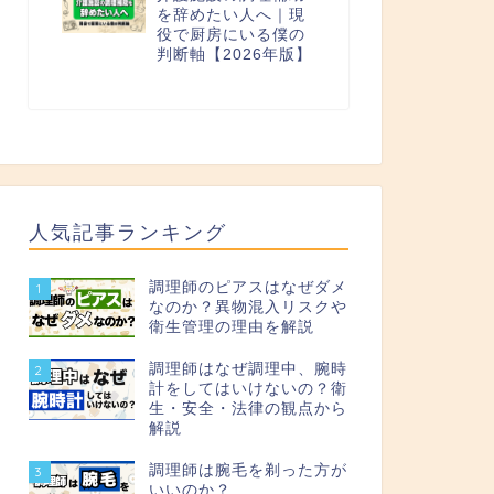
を辞めたい人へ｜現
役で厨房にいる僕の
判断軸【2026年版】
人気記事ランキング
調理師のピアスはなぜダメ
1
なのか？異物混入リスクや
衛生管理の理由を解説
調理師はなぜ調理中、腕時
2
計をしてはいけないの？衛
生・安全・法律の観点から
解説
調理師は腕毛を剃った方が
3
いいのか？