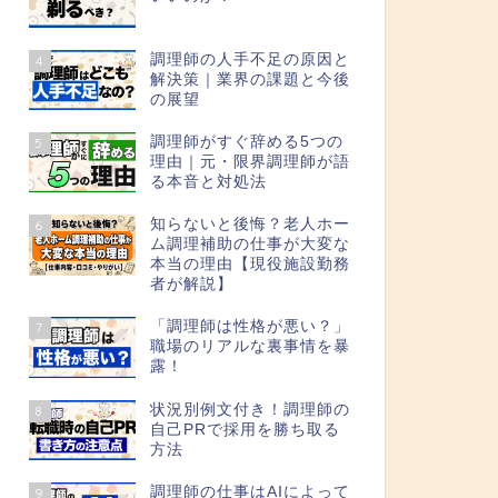
調理師の人手不足の原因と
4
解決策｜業界の課題と今後
の展望
調理師がすぐ辞める5つの
5
理由｜元・限界調理師が語
る本音と対処法
知らないと後悔？老人ホー
6
ム調理補助の仕事が大変な
本当の理由【現役施設勤務
者が解説】
「調理師は性格が悪い？」
7
職場のリアルな裏事情を暴
露！
状況別例文付き！調理師の
8
自己PRで採用を勝ち取る
方法
調理師の仕事はAIによって
9