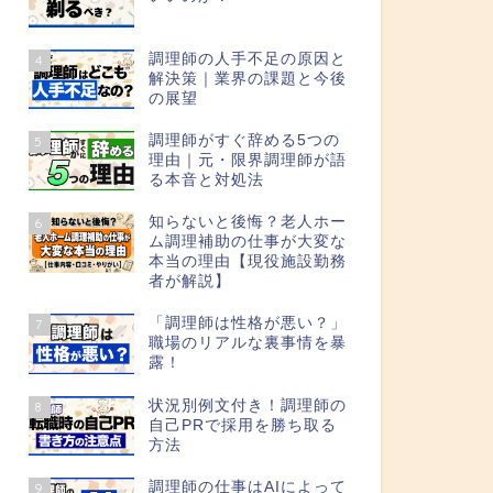
調理師の人手不足の原因と
4
解決策｜業界の課題と今後
の展望
調理師がすぐ辞める5つの
5
理由｜元・限界調理師が語
る本音と対処法
知らないと後悔？老人ホー
6
ム調理補助の仕事が大変な
本当の理由【現役施設勤務
者が解説】
「調理師は性格が悪い？」
7
職場のリアルな裏事情を暴
露！
状況別例文付き！調理師の
8
自己PRで採用を勝ち取る
方法
調理師の仕事はAIによって
9