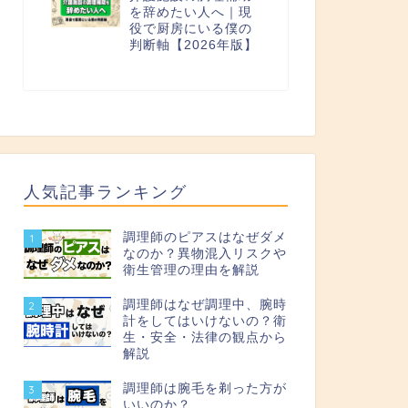
を辞めたい人へ｜現
役で厨房にいる僕の
判断軸【2026年版】
人気記事ランキング
調理師のピアスはなぜダメ
1
なのか？異物混入リスクや
衛生管理の理由を解説
調理師はなぜ調理中、腕時
2
計をしてはいけないの？衛
生・安全・法律の観点から
解説
調理師は腕毛を剃った方が
3
いいのか？